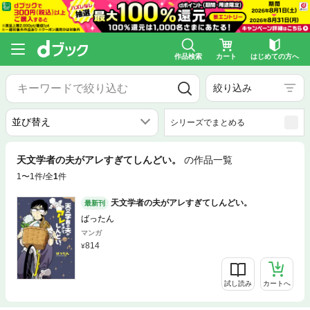
作品検索
カート
はじめての方へ
絞り込み
シリーズでまとめる
天文学者の夫がアレすぎてしんどい。
の作品一覧
1〜1件/全
1
件
天文学者の夫がアレすぎてしんどい。
最新刊
ばったん
マンガ
814
試し読み
カートへ