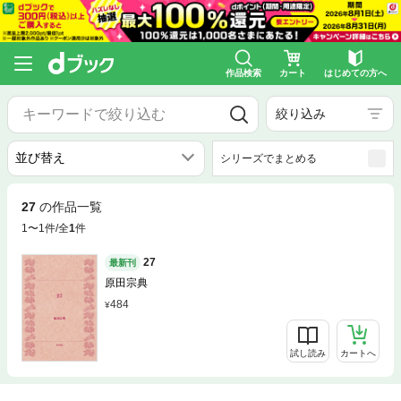
作品検索
カート
はじめての方へ
絞り込み
シリーズでまとめる
27
の作品一覧
1〜1件/全
1
件
27
最新刊
原田宗典
484
試し読み
カートへ