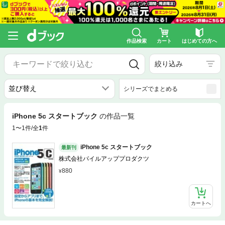
作品検索
カート
はじめての方へ
絞り込み
シリーズでまとめる
iPhone 5c スタートブック
の作品一覧
1〜1件/全
1
件
iPhone 5c スタートブック
最新刊
株式会社パイルアッププロダクツ
880
カートへ