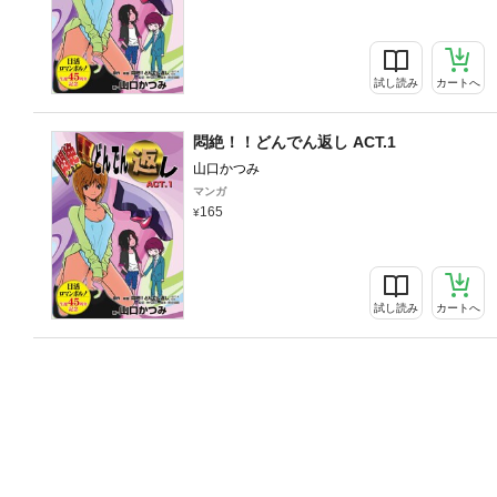
試し読み
カートへ
悶絶！！どんでん返し ACT.1
山口かつみ
マンガ
165
試し読み
カートへ