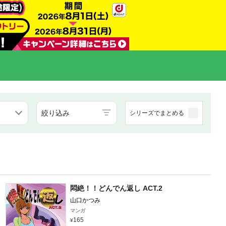
絞り込み
シリーズでまとめる
悶絶！！どんでん返し ACT.2
山口かつみ
マンガ
165