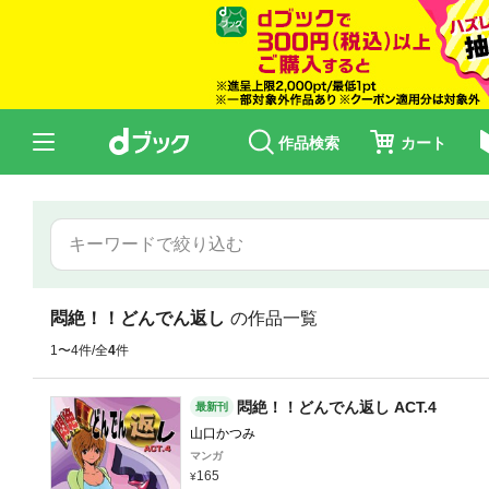
作品検索
カート
悶絶！！どんでん返し
の作品一覧
1〜4件/全
4
件
悶絶！！どんでん返し ACT.4
最新刊
山口かつみ
マンガ
165