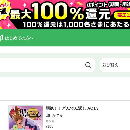
はじめての方へ
悶絶！！どんでん返し ACT.3
山口かつみ
マンガ
165