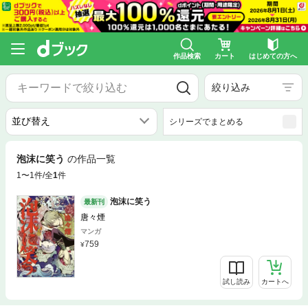
作品検索
カート
はじめての方へ
絞り込み
シリーズでまとめる
泡沫に笑う
の作品一覧
1〜1件/全
1
件
泡沫に笑う
最新刊
唐々煙
マンガ
759
試し読み
カートへ