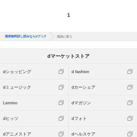
1
漫画無料試し読みならdブック
泡沫に笑う
dマーケットストア
dショッピング
d fashion
dミュージック
dカーシェア
Lemino
dマガジン
dヒッツ
dフォト
dアニメストア
dヘルスケア