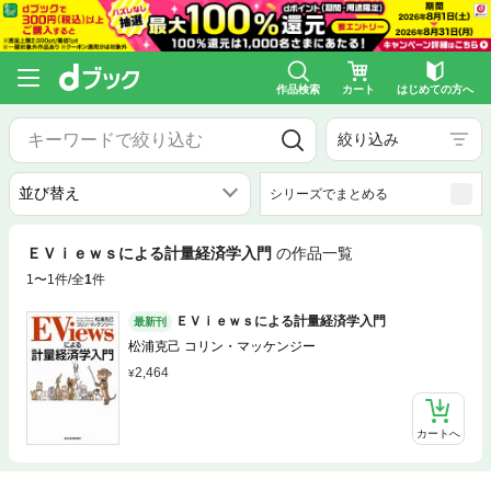
作品検索
カート
はじめての方へ
絞り込み
シリーズでまとめる
ＥＶｉｅｗｓによる計量経済学入門
の作品一覧
1〜1件/全
1
件
ＥＶｉｅｗｓによる計量経済学入門
最新刊
松浦克己 コリン・マッケンジー
2,464
カートへ