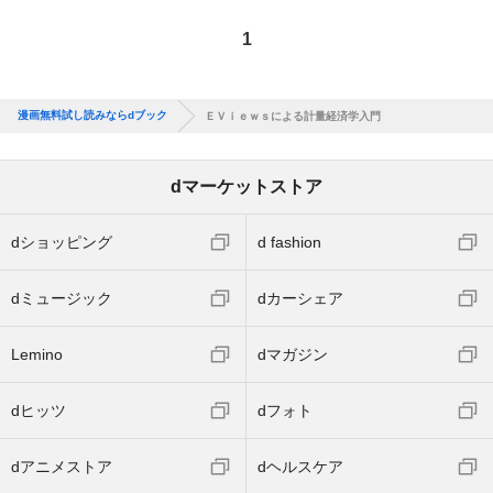
1
漫画無料試し読みならdブック
ＥＶｉｅｗｓによる計量経済学入門
dマーケットストア
dショッピング
d fashion
dミュージック
dカーシェア
Lemino
dマガジン
dヒッツ
dフォト
dアニメストア
dヘルスケア