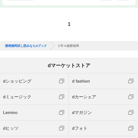
1
漫画無料試し読みならdブック
２年Ａ組探偵局
dマーケットストア
dショッピング
d fashion
dミュージック
dカーシェア
Lemino
dマガジン
dヒッツ
dフォト