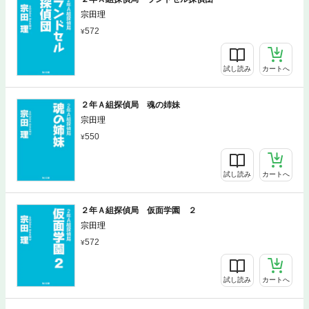
宗田理
572
試し読み
カートへ
２年Ａ組探偵局 魂の姉妹
宗田理
550
試し読み
カートへ
２年Ａ組探偵局 仮面学園 ２
宗田理
572
試し読み
カートへ