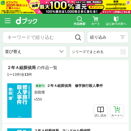
作品検索
カート
はじめての方へ
絞り込み
シリーズでまとめる
２年Ａ組探偵局
の作品一覧
1〜13件/全
13
件
２年Ａ組探偵局 修学旅行殺人事件
最新刊
宗田理
550
試し読み
カートへ
２年Ａ組探偵局 ランドセル探偵団