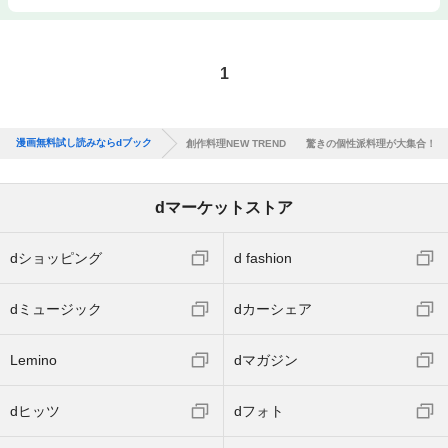
1
漫画無料試し読みならdブック
創作料理NEW TREND 驚きの個性派料理が大集合！
dマーケットストア
dショッピング
d fashion
dミュージック
dカーシェア
Lemino
dマガジン
dヒッツ
dフォト