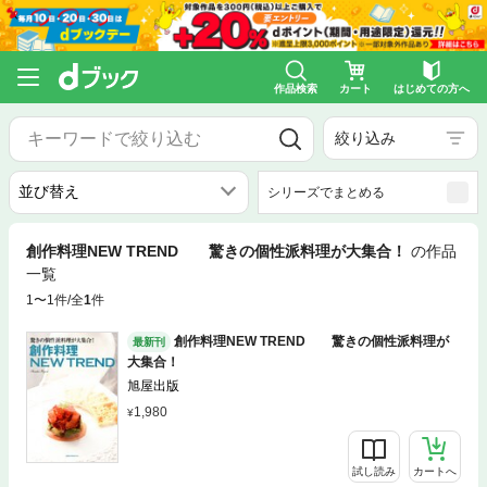
作品検索
カート
はじめての方へ
絞り込み
シリーズでまとめる
創作料理NEW TREND 驚きの個性派料理が大集合！
の作品
一覧
1〜1件/全
1
件
創作料理NEW TREND 驚きの個性派料理が
最新刊
大集合！
旭屋出版
1,980
試し読み
カートへ