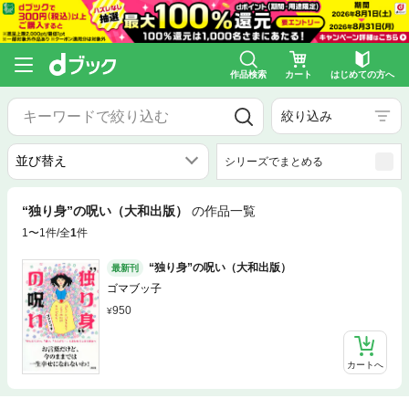
作品検索
カート
はじめての方へ
絞り込み
シリーズでまとめる
“独り身”の呪い（大和出版）
の作品一覧
1〜1件/全
1
件
“独り身”の呪い（大和出版）
最新刊
ゴマブッ子
950
カートへ