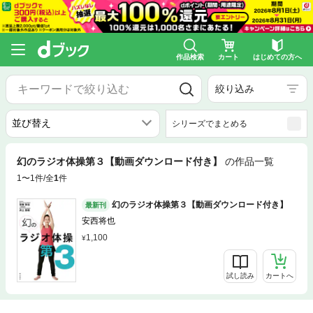
作品検索
カート
はじめての方へ
絞り込み
シリーズでまとめる
幻のラジオ体操第３【動画ダウンロード付き】
の作品一覧
1〜1件/全
1
件
幻のラジオ体操第３【動画ダウンロード付き】
最新刊
安西将也
1,100
試し読み
カートへ