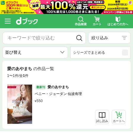
作品検索
カート
はじめての方へ
絞り込み
シリーズでまとめる
愛のあやまち
の作品一覧
1〜1件/全
1
件
愛のあやまち
最新刊
ペニー・ジョーダン 仙波有理
550
試し読み
カートへ