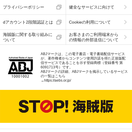
プライバシーポリシー
健全なサービスに向けて
dアカウント2段階認証とは
Cookieの利用について
海賊版に関する取り組みに
お客さまのご利用端末から
ついて
の情報の外部送信について
ABJマークは、この電子書店・電子書籍配信サービス
が、著作権者からコンテンツ使用許諾を得た正規版配
信サービスであることを示す登録商標（登録番号 第
6091713号）です。
ABJマークの詳細、ABJマークを掲示しているサービス
の一覧はこちら
→
https://aebs.or.jp/