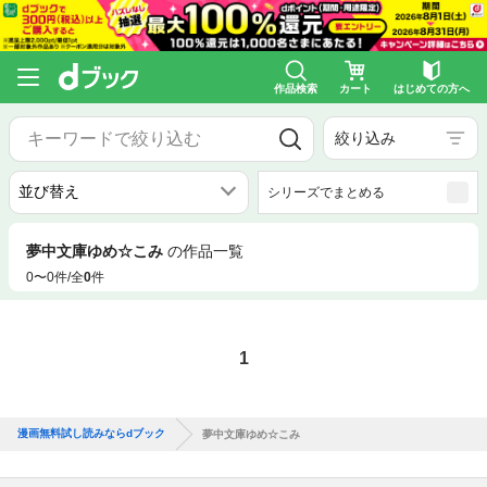
作品検索
カート
はじめての方へ
絞り込み
シリーズでまとめる
夢中文庫ゆめ☆こみ
の作品一覧
0〜0件/全
0
件
1
漫画無料試し読みならdブック
夢中文庫ゆめ☆こみ