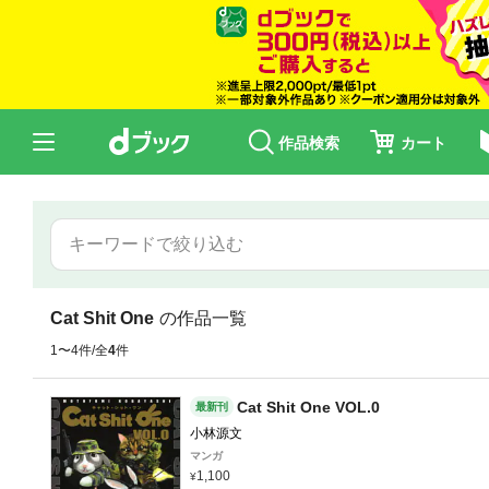
作品検索
カート
Cat Shit One
の作品一覧
1〜4件/全
4
件
Cat Shit One VOL.0
最新刊
小林源文
マンガ
1,100