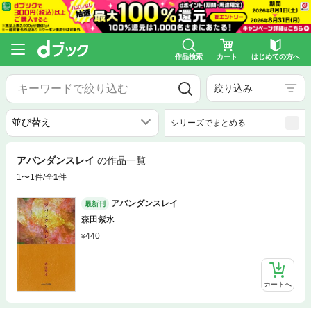
作品検索
カート
はじめての方へ
絞り込み
シリーズでまとめる
アバンダンスレイ
の作品一覧
1〜1件/全
1
件
アバンダンスレイ
最新刊
森田紫水
440
カートへ