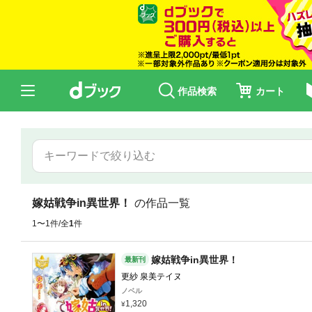
作品検索
カート
嫁姑戦争in異世界！
の作品一覧
1〜1件/全
1
件
嫁姑戦争in異世界！
最新刊
更紗 泉美テイヌ
ノベル
1,320