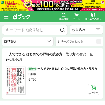
作品検索
カート
はじめての方へ
絞り込み
シリーズでまとめる
一人でできる はじめての戸籍の読み方・取り方
の作品一覧
1〜1件/全
1
件
一人でできる はじめての戸籍の読み方・取り方
最新刊
千葉諭
1,760
カートへ