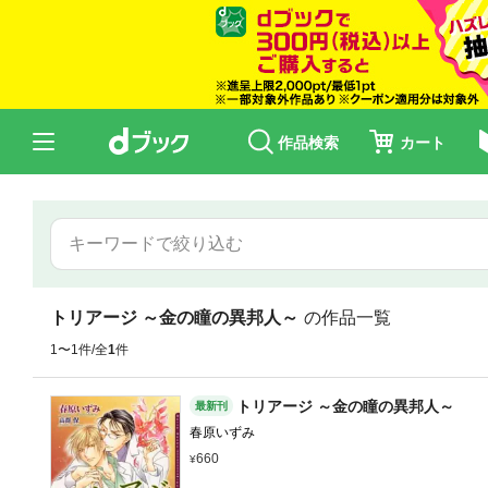
作品検索
カート
トリアージ ～金の瞳の異邦人～
の作品一覧
1〜1件/全
1
件
トリアージ ～金の瞳の異邦人～
最新刊
春原いずみ
660