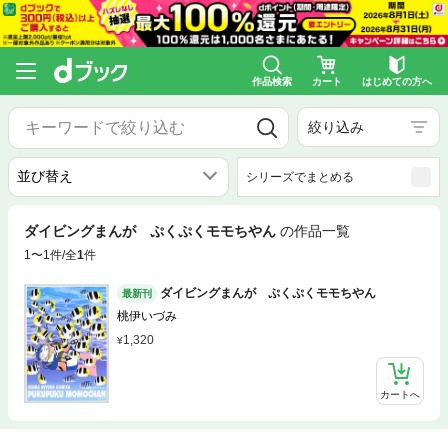
作品検索
カート
はじめての方へ
絞り込み
シリーズでまとめる
ダイビングまんが ぷくぷくモモちやん
の作品一覧
1〜1件/全
1
件
ダイビングまんが ぷくぷくモモちやん
最新刊
桃伊いづみ
1,320
カートへ