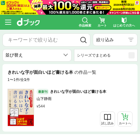
作品検索
カート
はじめての方へ
絞り込み
シリーズでまとめる
きれいな字が面白いほど書ける本
の作品一覧
1〜1件/全
1
件
きれいな字が面白いほど書ける本
最新刊
山下静雨
544
試し読み
カートへ