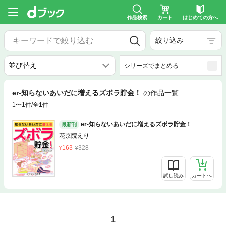
作品検索
カート
はじめての方へ
絞り込み
シリーズでまとめる
er-知らないあいだに増えるズボラ貯金！
の作品一覧
1〜1件/全
1
件
er-知らないあいだに増えるズボラ貯金！
最新刊
花京院えり
163
328
試し読み
カートへ
1