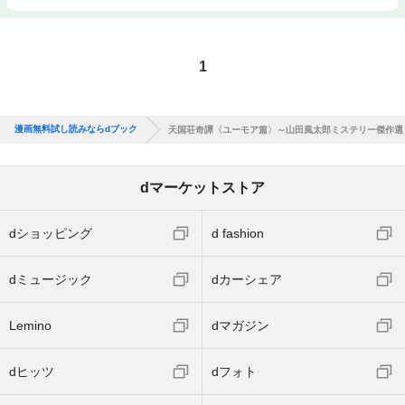
1
漫画無料試し読みならdブック
天国荘奇譚〈ユーモア篇〉～山田風太郎ミステリー傑作選
dマーケットストア
dショッピング
d fashion
dミュージック
dカーシェア
Lemino
dマガジン
dヒッツ
dフォト