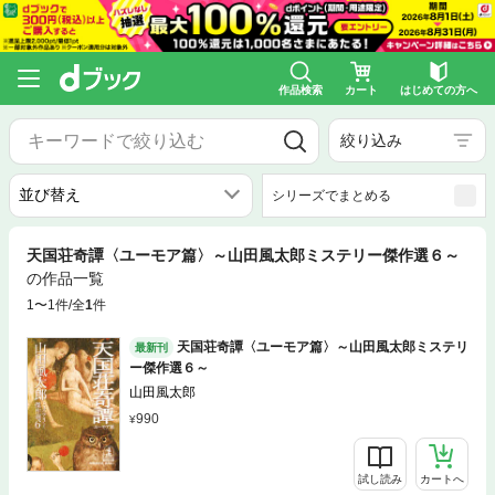
作品検索
カート
はじめての方へ
絞り込み
シリーズでまとめる
天国荘奇譚〈ユーモア篇〉～山田風太郎ミステリー傑作選６～
の作品一覧
1〜1件/全
1
件
天国荘奇譚〈ユーモア篇〉～山田風太郎ミステリ
最新刊
ー傑作選６～
山田風太郎
990
試し読み
カートへ