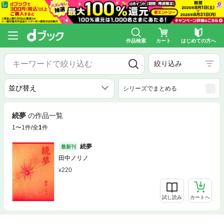
作品検索
カート
はじめての方へ
絞り込み
シリーズでまとめる
続夢
の作品一覧
1〜1件/全
1
件
続夢
最新刊
田中ノリノ
220
試し読み
カートへ