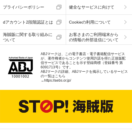
プライバシーポリシー
健全なサービスに向けて
dアカウント2段階認証とは
Cookieの利用について
海賊版に関する取り組みに
お客さまのご利用端末から
ついて
の情報の外部送信について
ABJマークは、この電子書店・電子書籍配信サービス
が、著作権者からコンテンツ使用許諾を得た正規版配
信サービスであることを示す登録商標（登録番号 第
6091713号）です。
ABJマークの詳細、ABJマークを掲示しているサービス
の一覧はこちら
→
https://aebs.or.jp/