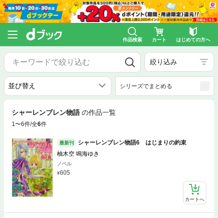
作品検索
カート
はじめての方へ
絞り込み
シリーズでまとめる
シャーレンブレン物語
の作品一覧
1〜6件/全
6
件
シャーレンブレン物語6 はじまりの約束
最新刊
柚木空 鳴海ゆき
ノベル
605
カートへ