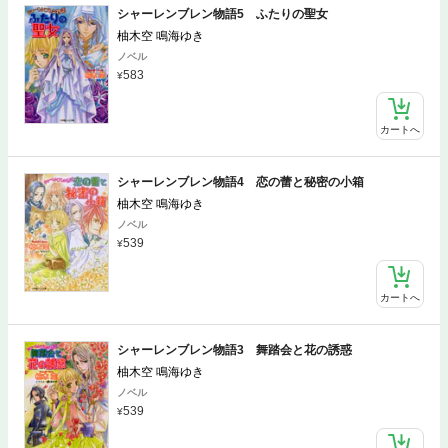
シャーレンブレン物語5 ふたりの聖女
柚木空 鳴海ゆき
ノベル
583
カートへ
シャーレンブレン物語4 恋の蕾と秘密の小箱
柚木空 鳴海ゆき
ノベル
539
カートへ
シャーレンブレン物語3 舞踏会と花の誘惑
柚木空 鳴海ゆき
ノベル
539