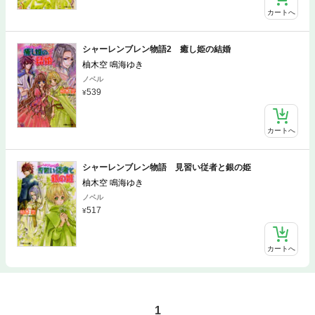
カートへ
シャーレンブレン物語2 癒し姫の結婚
柚木空 鳴海ゆき
ノベル
539
カートへ
シャーレンブレン物語 見習い従者と銀の姫
柚木空 鳴海ゆき
ノベル
517
カートへ
1