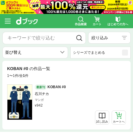
作品検索
カート
はじめての方へ
絞り込み
シリーズでまとめる
KOBAN #0
の作品一覧
1〜1件/全
1
件
KOBAN #0
最新刊
石川チカ
マンガ
942
試し読み
カートへ