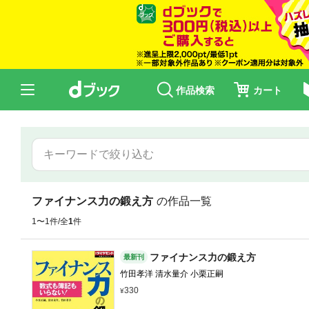
作品検索
カート
ファイナンス力の鍛え方
の作品一覧
1〜1件/全
1
件
ファイナンス力の鍛え方
最新刊
竹田孝洋 清水量介 小栗正嗣
330