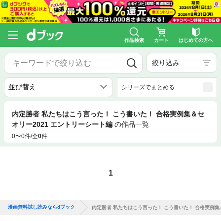
作品検索
カート
はじめての方へ
絞り込み
シリーズでまとめる
内定勝者 私たちはこう言った！ こう書いた！ 合格実例集＆セ
オリー2021 エントリーシート編
の作品一覧
0〜0件/全
0
件
1
漫画無料試し読みならdブック
内定勝者 私たちはこう言った！ こう書いた！ 合格実例集