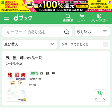
作品検索
カート
はじめての方へ
絞り込み
シリーズでまとめる
残 照 岬
の作品一覧
1〜1件/全
1
件
残 照 岬
最新刊
笹沢左保
550
カートへ