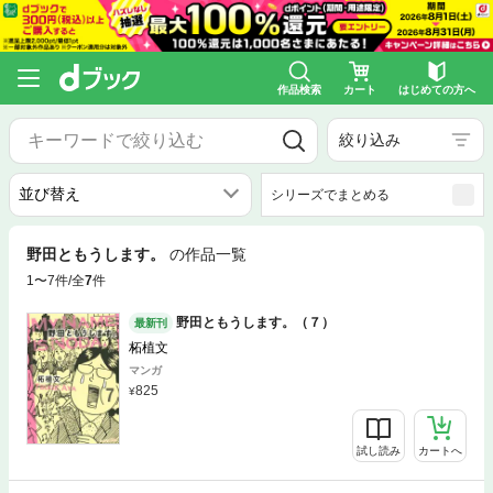
作品検索
カート
はじめての方へ
絞り込み
シリーズでまとめる
野田ともうします。
の作品一覧
1〜7件/全
7
件
野田ともうします。（７）
最新刊
柘植文
マンガ
825
試し読み
カートへ