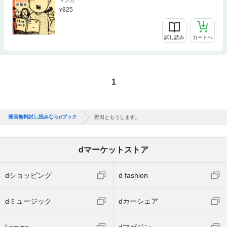
マンガ
825
試し読み
カートへ
1
漫画無料試し読みならdブック
野田ともうします。
dマーケットストア
dショッピング
d fashion
dミュージック
dカーシェア
Lemino
dマガジン