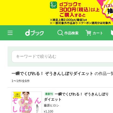
作品検索
カート
一瞬でくびれる！ ぞうきんしぼりダイエット
の作品一
1〜1件/全
1
件
一瞬でくびれる！ ぞうきんしぼり
最新刊
ダイエット
藤原ヒロシ
1,100