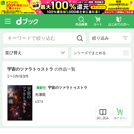
作品検索
カート
はじめての方へ
絞り込み
シリーズでまとめる
宇宙のツァラトゥストラ
の作品一覧
1〜1件/全
1
件
宇宙のツァラトゥストラ
最新刊
光瀬龍
374
試し読み
カートへ