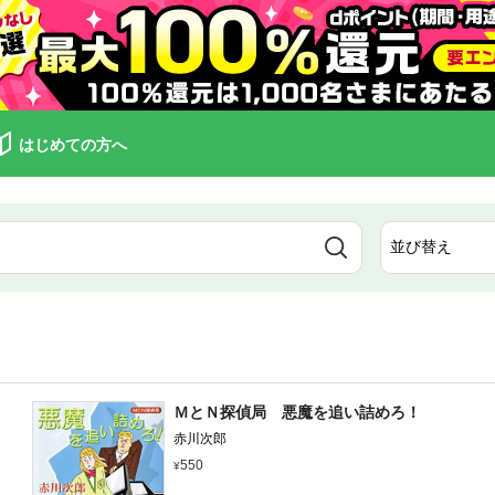
はじめての方へ
ＭとＮ探偵局 悪魔を追い詰めろ！
赤川次郎
550