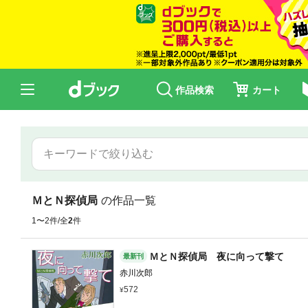
作品検索
カート
ＭとＮ探偵局
の作品一覧
1〜2件/全
2
件
ＭとＮ探偵局 夜に向って撃て
最新刊
赤川次郎
572