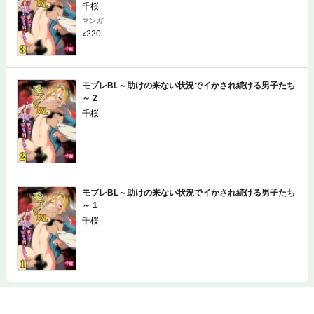
千桜
マンガ
220
カートへ
モブレBL～助けの来ない状況でイかされ続ける男子たち
～ 2
千桜
モブレBL～助けの来ない状況でイかされ続ける男子たち
～ 1
千桜