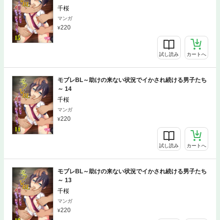
千桜
マンガ
220
試し読み
カートへ
モブレBL～助けの来ない状況でイかされ続ける男子たち
～ 14
千桜
マンガ
220
試し読み
カートへ
モブレBL～助けの来ない状況でイかされ続ける男子たち
～ 13
千桜
マンガ
220