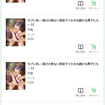
試し読み
カートへ
モブレBL～助けの来ない状況でイかされ続ける男子たち
～ 12
千桜
マンガ
220
試し読み
カートへ
モブレBL～助けの来ない状況でイかされ続ける男子たち
～ 11
千桜
マンガ
220
試し読み
カートへ