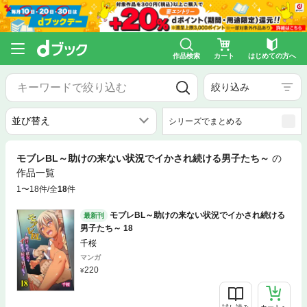
作品検索
カート
はじめての方へ
絞り込み
シリーズでまとめる
モブレBL～助けの来ない状況でイかされ続ける男子たち～
の
作品一覧
1〜18件/全
18
件
モブレBL～助けの来ない状況でイかされ続ける
最新刊
男子たち～ 18
千桜
マンガ
220