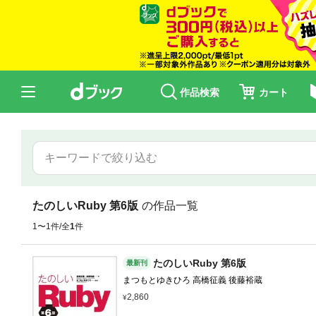
作品検索
カート
たのしいRuby 第6版
の作品一覧
1〜1件/全
1
件
たのしいRuby 第6版
最新刊
まつもとゆきひろ 高橋征義 後藤裕蔵
2,860