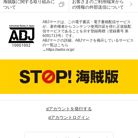
海賊版に関する取り組みに
お客さまのご利用端末から
ついて
の情報の外部送信について
ABJマークは、この電子書店・電子書籍配信サービス
が、著作権者からコンテンツ使用許諾を得た正規版配
信サービスであることを示す登録商標（登録番号 第
6091713号）です。
ABJマークの詳細、ABJマークを掲示しているサービス
の一覧はこちら
→
https://aebs.or.jp/
dアカウントを発行する
dアカウントログイン