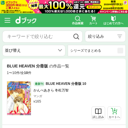
作品検索
カート
はじめての方へ
絞り込み
シリーズでまとめる
BLUE HEAVEN 分冊版
の作品一覧
1〜10件/全
10
件
BLUE HEAVEN 分冊版 10
最新刊
かんべあきら 冬杜万智
マンガ
165
試し読み
カートへ