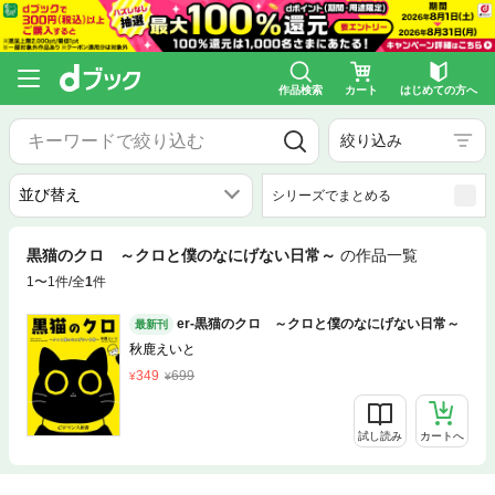
作品検索
カート
はじめての方へ
絞り込み
シリーズでまとめる
黒猫のクロ ～クロと僕のなにげない日常～
の作品一覧
1〜1件/全
1
件
er-黒猫のクロ ～クロと僕のなにげない日常～
最新刊
秋鹿えいと
349
699
試し読み
カートへ