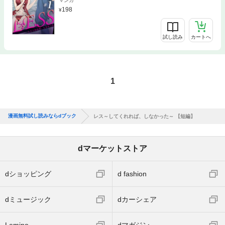
マンガ
198
試し読み
カートへ
1
漫画無料試し読みならdブック
レス～してくれれば、しなかった～ 【短編】
dマーケットストア
dショッピング
d fashion
dミュージック
dカーシェア
Lemino
dマガジン