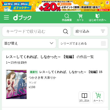
作品検索
カート
はじめての方へ
絞り込み
シリーズでまとめる
レス～してくれれば、しなかった～ 【短編】
の作品一覧
1〜15件/全
15
件
レス～してくれれば、しなかった～ 【短編】15
最新刊
つかさき有 大泉りか
マンガ
198
試し読み
カートへ