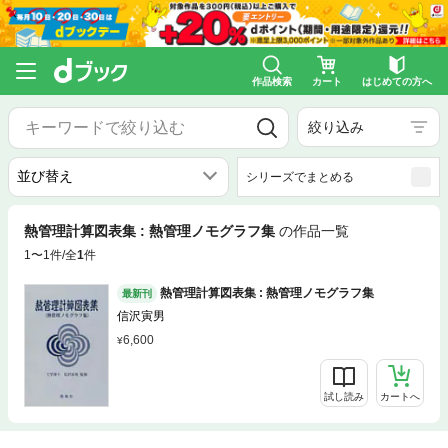
作品検索
カート
はじめての方へ
絞り込み
シリーズでまとめる
熱管理計算図表集 : 熱管理ノモグラフ集
の作品一覧
1〜1件/全
1
件
熱管理計算図表集 : 熱管理ノモグラフ集
最新刊
信沢寅男
6,600
試し読み
カートへ