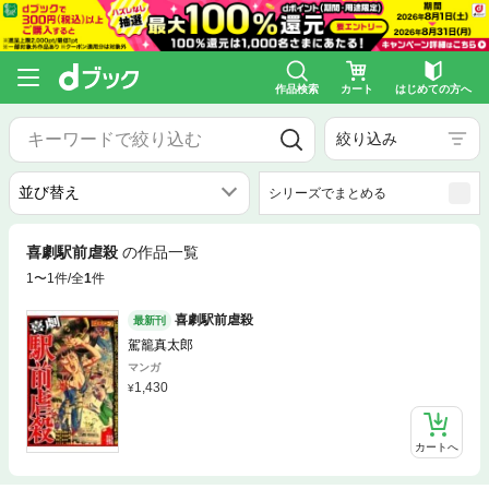
作品検索
カート
はじめての方へ
絞り込み
シリーズでまとめる
喜劇駅前虐殺
の作品一覧
1〜1件/全
1
件
喜劇駅前虐殺
最新刊
駕籠真太郎
マンガ
1,430
カートへ