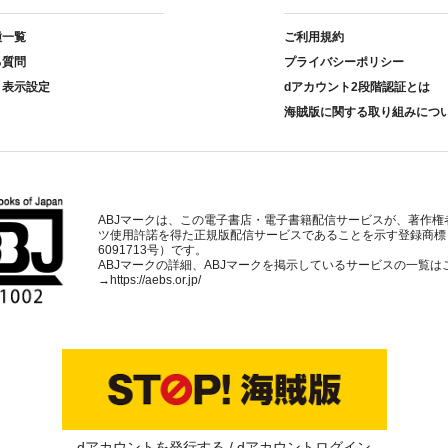
種一覧
ご利用規約
る質問
プライバシーポリシー
ト表示設定
dアカウント2段階認証とは
海賊版に関する取り組みにつ
ABJマークは、この電子書店・電子書籍配信サービスが、著作権
ツ使用許諾を得た正規版配信サービスであることを示す登録商標
6091713号）です。
ABJマークの詳細、ABJマークを掲示しているサービスの一覧は
→
https://aebs.or.jp/
dアカウントを発行する
dアカウントログイン