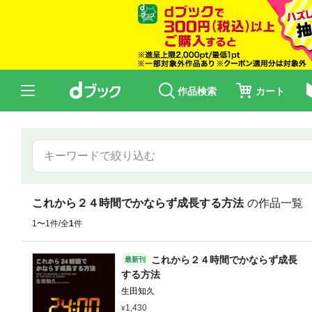
作品検索
カート
これから２４時間でかならず成長する方法
の作品一覧
1〜1件/全
1
件
これから２４時間でかならず成長
最新刊
する方法
生田知久
1,430