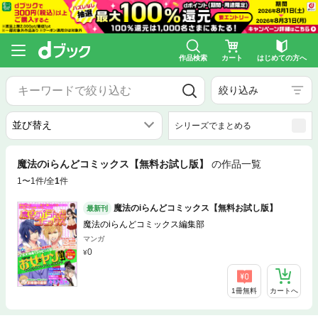
作品検索
カート
はじめての方へ
絞り込み
シリーズでまとめる
魔法のiらんどコミックス【無料お試し版】
の作品一覧
1〜1件/全
1
件
魔法のiらんどコミックス【無料お試し版】
最新刊
魔法のiらんどコミックス編集部
マンガ
0
1冊無料
カートへ