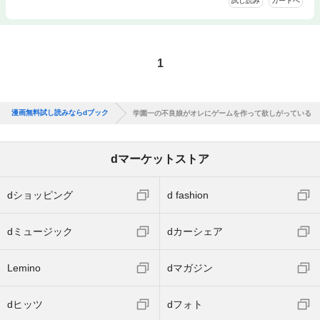
試し読み
カートへ
1
漫画無料試し読みならdブック
学園一の不良娘がオレにゲームを作って欲しがっている
dマーケットストア
dショッピング
d fashion
dミュージック
dカーシェア
Lemino
dマガジン
dヒッツ
dフォト