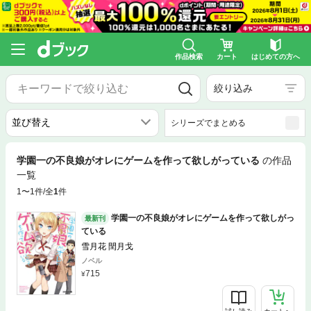
作品検索
カート
はじめての方へ
絞り込み
シリーズでまとめる
学園一の不良娘がオレにゲームを作って欲しがっている
の作品
一覧
1〜1件/全
1
件
学園一の不良娘がオレにゲームを作って欲しがっ
最新刊
ている
雪月花 閏月戈
ノベル
715