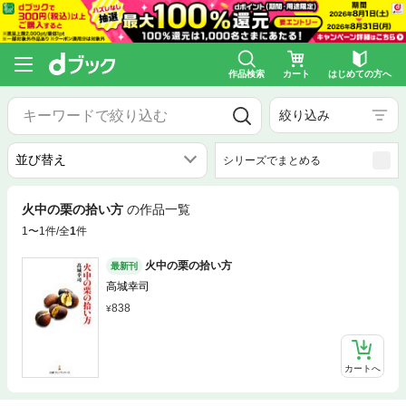
作品検索
カート
はじめての方へ
絞り込み
シリーズでまとめる
火中の栗の拾い方
の作品一覧
1〜1件/全
1
件
火中の栗の拾い方
最新刊
高城幸司
838
カートへ