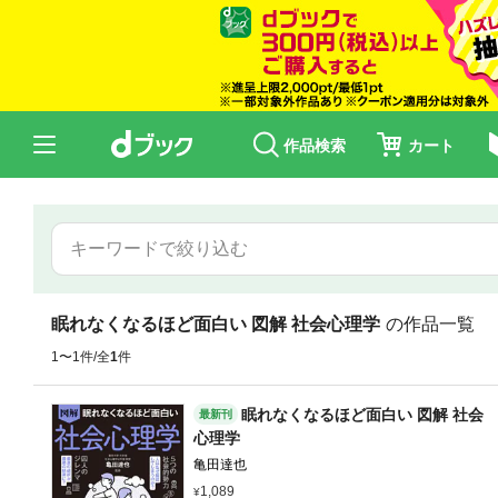
作品検索
カート
眠れなくなるほど面白い 図解 社会心理学
の作品一覧
1〜1件/全
1
件
眠れなくなるほど面白い 図解 社会
最新刊
心理学
亀田達也
1,089