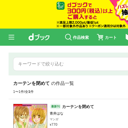
作品検索
カート
カーテンを閉めて
の作品一覧
1〜1件/全
1
件
カーテンを閉めて
最新刊
青井はな
マンガ
770