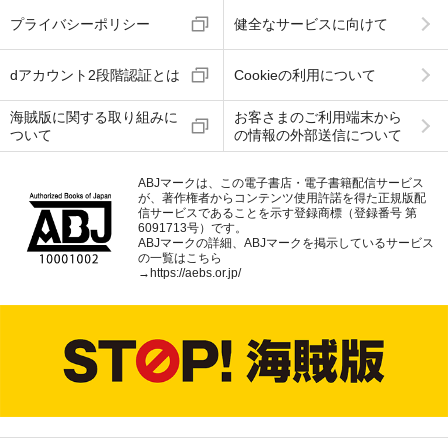
プライバシーポリシー
健全なサービスに向けて
dアカウント2段階認証とは
Cookieの利用について
海賊版に関する取り組みに
お客さまのご利用端末から
ついて
の情報の外部送信について
ABJマークは、この電子書店・電子書籍配信サービス
が、著作権者からコンテンツ使用許諾を得た正規版配
信サービスであることを示す登録商標（登録番号 第
6091713号）です。
ABJマークの詳細、ABJマークを掲示しているサービス
の一覧はこちら
→
https://aebs.or.jp/