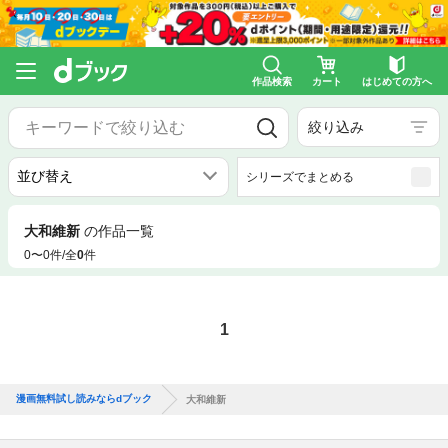
作品検索
カート
はじめての方へ
絞り込み
シリーズでまとめる
大和維新
の作品一覧
0〜0件/全
0
件
1
漫画無料試し読みならdブック
大和維新