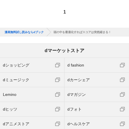
1
漫画無料試し読みならdブック
頭の中を最適化すればスコアは突然縮まる！
dマーケットストア
dショッピング
d fashion
dミュージック
dカーシェア
Lemino
dマガジン
dヒッツ
dフォト
dアニメストア
dヘルスケア