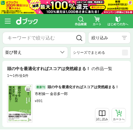
作品検索
カート
はじめての方へ
絞り込み
シリーズでまとめる
頭の中を最適化すればスコアは突然縮まる！
の作品一覧
1〜1件/全
1
件
頭の中を最適化すればスコアは突然縮まる！
最新刊
市村操一 金谷多一郎
891
試し読み
カートへ