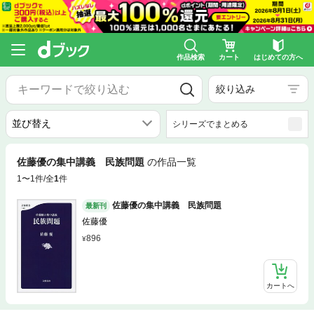
作品検索
カート
はじめての方へ
絞り込み
シリーズでまとめる
佐藤優の集中講義 民族問題
の作品一覧
1〜1件/全
1
件
佐藤優の集中講義 民族問題
最新刊
佐藤優
896
カートへ