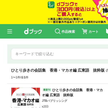
作品検索
カート
ひとり歩きの会話集 香港・マカオ編 広東語 抜粋版
1〜1件/全
1
件
ひとり歩きの会話集 香港・マカ
最新刊
オ編 広東語 抜粋版
JTBパブリッシング
203