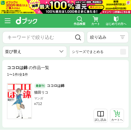
作品検索
カート
はじめての方へ
絞り込み
シリーズでまとめる
ココロは錦
の作品一覧
1〜1件/全
1
件
ココロは錦
最新刊
猫田リコ
マンガ
712
試し読み
カートへ